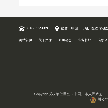
0818-5325609
星空（中国）市通川区莲花湖
网站首页
关于文旅
新闻动态
业务板块
信息公
Copyrigh授权单位星空（中国）市人民政府
川公网安